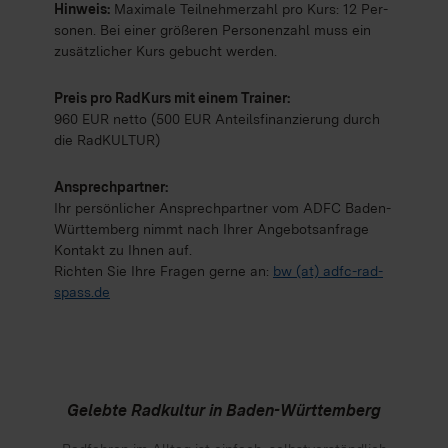
Hin­weis:
Maxi­male Teil­neh­mer­zahl pro Kurs: 12 Per­
so­nen. Bei einer grö­ße­ren Per­so­nen­zahl muss ein
zusätz­li­cher Kurs gebucht wer­den.
Preis pro Rad­Kurs mit einem Trai­ner:
960 EUR netto (500 EUR Anteils­fi­nan­zie­rung durch
die Rad­KUL­TUR)
Ansprech­part­ner:
Ihr per­sön­li­cher Ansprech­part­ner vom ADFC Baden-
Würt­tem­berg nimmt nach Ihrer Ange­bots­an­frage
Kon­takt zu Ihnen auf.
Rich­ten Sie Ihre Fra­gen gerne an:
bw (at) adfc-rad­
spass.de
Gelebte Radkultur in Baden-Württemberg