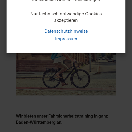
kann, bie­tet der ADFC Fahr­si­cher­heits­trai­nings im
gan­zen Land an. Aus­ge­bil­dete und erfah­rene Trai­ne­
rin­nen und Trai­ner schu­len die Teil­neh­men­den in der
Nur technisch notwendige Cookies
opti­ma­len Fahr­tech­nik und dem siche­ren Fahr­ver­
akzeptieren
hal­ten.
Datenschutzhinweise
Impressum
Wir bie­ten unser Fahr­si­cher­heits­trai­ning in ganz
Baden-Würt­tem­berg an.